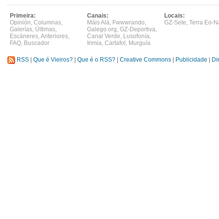
Primeira:
Canais:
Locais:
Opinión
,
Columnas
,
Máis Alá
,
Fwwwrando
,
GZ-Sete
,
Terra Eo-N
Galerías
,
Últimas
,
Galego.org
,
GZ-Deportiva
,
Escáneres
,
Anteriores
,
Canal Verde
,
Lusofonía
,
FAQ
,
Buscador
Irimia
,
Cartafol
,
Murguía
RSS
|
Que é Vieiros?
|
Que é o RSS?
|
Creative Commons
|
Publicidade
|
Di