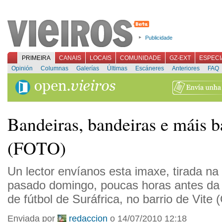
Publicidade
PRIMEIRA
CANAIS
LOCAIS
COMUNIDADE
GZ-EXT
ESPECI
Opinión
Columnas
Galerías
Últimas
Escáneres
Anteriores
FAQ
Bandeiras, bandeiras e máis b
(FOTO)
Un lector envíanos esta imaxe, tirada na
pasado domingo, poucas horas antes da 
de fútbol de Suráfrica, no barrio de Vite
Enviada por
redaccion
o 14/07/2010 12:18