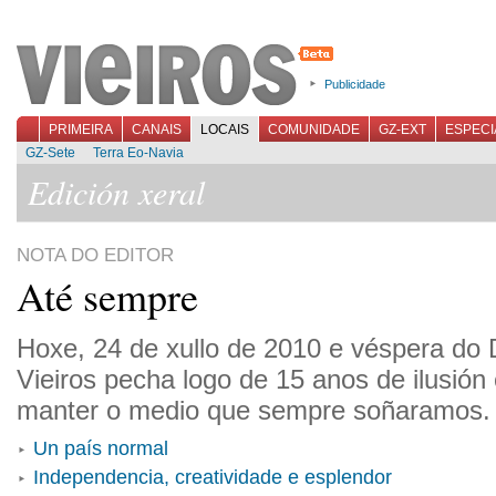
Publicidade
PRIMEIRA
CANAIS
LOCAIS
COMUNIDADE
GZ-EXT
ESPECI
GZ-Sete
Terra Eo-Navia
Edición xeral
NOTA DO EDITOR
Até sempre
Hoxe, 24 de xullo de 2010 e véspera do 
Vieiros pecha logo de 15 anos de ilusión 
manter o medio que sempre soñaramos.
Un país normal
Independencia, creatividade e esplendor