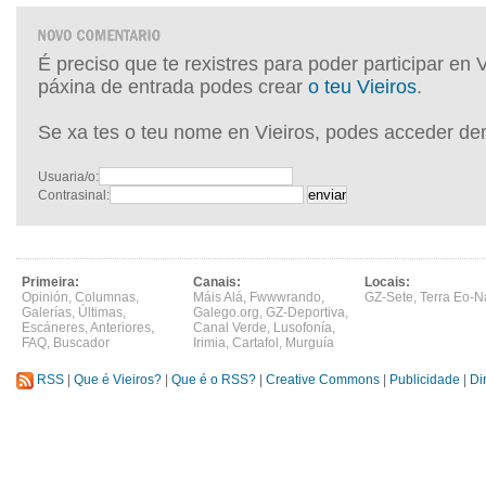
É preciso que te rexistres para poder participar en 
páxina de entrada podes crear
o teu Vieiros
.
Se xa tes o teu nome en Vieiros, podes acceder de
Usuaria/o:
Contrasinal:
Primeira:
Canais:
Locais:
Opinión
,
Columnas
,
Máis Alá
,
Fwwwrando
,
GZ-Sete
,
Terra Eo-N
Galerías
,
Últimas
,
Galego.org
,
GZ-Deportiva
,
Escáneres
,
Anteriores
,
Canal Verde
,
Lusofonía
,
FAQ
,
Buscador
Irimia
,
Cartafol
,
Murguía
RSS
|
Que é Vieiros?
|
Que é o RSS?
|
Creative Commons
|
Publicidade
|
Di