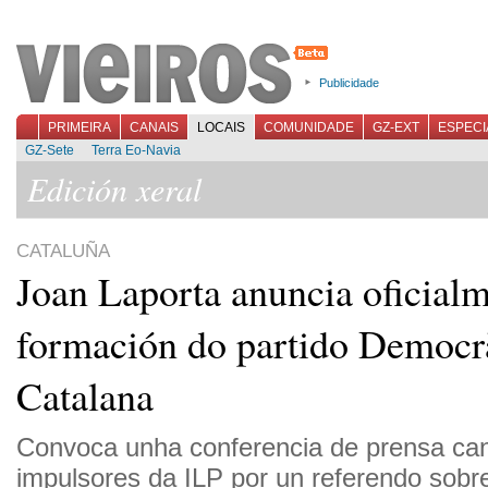
Publicidade
PRIMEIRA
CANAIS
LOCAIS
COMUNIDADE
GZ-EXT
ESPECI
GZ-Sete
Terra Eo-Navia
Edición xeral
CATALUÑA
Joan Laporta anuncia oficialm
formación do partido Democr
Catalana
Convoca unha conferencia de prensa ca
impulsores da ILP por un referendo sobr